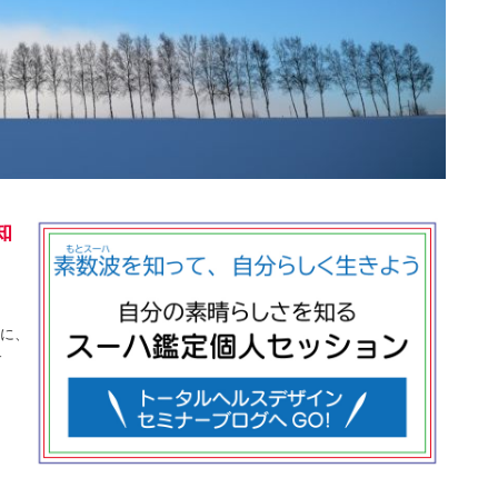
知
日に、
す