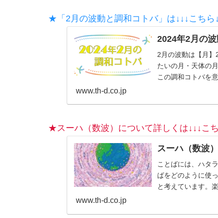
★「2月の波動と調和コトバ」は↓↓↓こちら↓
2024年2月の
2月の波動は【月】
たいの月・天体の
この調和コトバを意
www.th-d.co.jp
★スーハ（数波）について詳しくは↓↓↓こち
スーハ（数波
ことばには、ハタ
ばをどのように使
と考えています。
のも、じつは自分自
www.th-d.co.jp