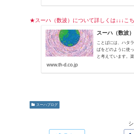
★スーハ（数波）について詳しくは↓↓↓こち
スーハ（数波
ことばには、ハタ
ばをどのように使
と考えています。
のも、じつは自分自
www.th-d.co.jp
スーハブログ
シ