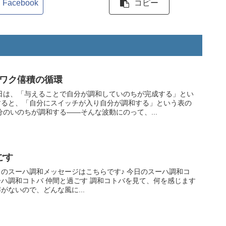
Facebook
コピー
クワク僖積の循環
すると、「自分にスイッチが入り自分が調和する」という表の
が動き出します。 自分のいのちが調和する――そんな波動にのって、...
ごす
ハ調和メッセージはこちらです♪ 今日のスーハ調和コ
 調和コトバを見て、何を感じます
がないので、どんな風に...