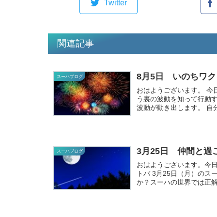
Twitter
関連記事
8月5日 いのちワ
スーハブログ
おはようございます。 今日は、「与えることで自分が調和していのちが完成する」とい
う裏の波動を知って行動
波動
3月25日 仲間と過
スーハブログ
おはようございます。今日のスー
トバ 3月25日（月）のスーハ調和コトバ 仲間と過ごす
か？スーハの世界では正解