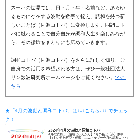
スーハの世界では、日・月・年・名前など、あらゆ
るものに存在する波動を数字で捉え、調和を持つ新
しいことば（同調コトバ）に変換します。同調コト
バに触れることで自分自身が調和人生を楽しみなが
ら、その循環をまわりにも広めていきます。
調和コトバ（同調コトバ）をさらに詳しく知り、ご
自身での活用を希望される方は、ぜひ一般社団法人
リン数波研究所ホームページをご覧ください。
>>こ
ちら
★「4月の波動と調和コトバ」は↓↓↓こちら↓↓↓ でチェッ
ク！
2024年4月の波動と調和コトバ
4月の波動は【循環じゅんかん】4月の色は【赤】数字
【4】の意味再現・循環・土エネルギー今月の調和コトバ