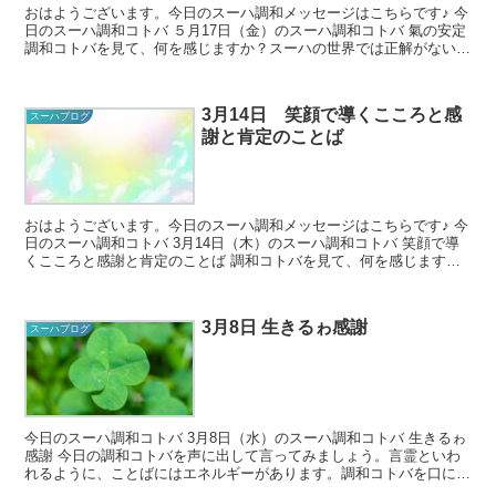
おはようございます。今日のスーハ調和メッセージはこちらです♪ 今
日のスーハ調和コトバ ５月17日（金）のスーハ調和コトバ 氣の安定
調和コトバを見て、何を感じますか？スーハの世界では正解がないの
で、どんな風に感じ...
3月14日 笑顔で導くこころと感
スーハブログ
謝と肯定のことば
おはようございます。今日のスーハ調和メッセージはこちらです♪ 今
日のスーハ調和コトバ 3月14日（木）のスーハ調和コトバ 笑顔で導
くこころと感謝と肯定のことば 調和コトバを見て、何を感じます
か？スーハの世界では正...
3月8日 生きるゎ感謝
スーハブログ
今日のスーハ調和コトバ 3月8日（水）のスーハ調和コトバ 生きるゎ
感謝 今日の調和コトバを声に出して言ってみましょう。言霊といわ
れるように、ことばにはエネルギーがあります。調和コトバを口に出
すことで、そのことばに秘めら...