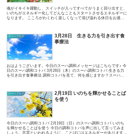
魂がイキイキ躍動し、スイッチが入ってすべてがうまく回り出すと、
いのちがエネルギー化してどんなこともスタートさせるエネルギーに
なります。 こころがわくわく楽しくなって僖び溢れる休日をお過ご
しください♪ 4月23日（日）のスーハ調...
3月28日 生きる力を引き出す食
スーハブログ
事療法
おはようございます。今日のスーハ調和メッセージはこちらです♪ 今
日のスーハ調和コトバ 3月28日（木）のスーハ調和コトバ 生きる力
を引き出す食事療法 調和コトバを見て、何を感じますか？スーハの
世界では正解がないの...
2月19日 いのちを輝かせることば
スーハブログ
を使う
今日のスーハ調和コトバ 2月19日（日）のスーハ調和コトバ いのち
を輝かせることばを使う 今日の調和コトバを声に出して言ってみま
しょう。言霊といわれるように、ことばにはエネルギーがあります。