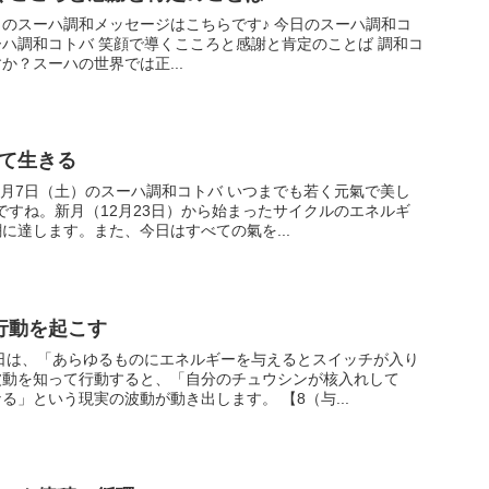
ハ調和メッセージはこちらです♪ 今日のスーハ調和コ
ころと感謝と肯定のことば 調和コ
か？スーハの世界では正...
和して生きる
）のスーハ調和コトバ いつまでも若く元氣で美し
に達します。また、今日はすべての氣を...
行動を起こす
波動を知って行動すると、「自分のチュウシンが核入れして
（定まり）理（ミチ）となる」という現実の波動が動き出します。 【8（与...