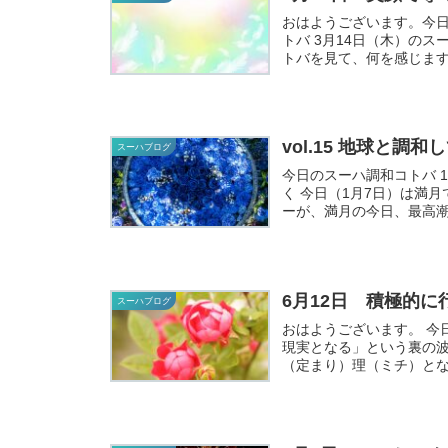
おはようございます。今日のスー
トバ 3月14日（木）のスーハ調和コトバ 笑顔で導くこ
トバを見て、何を感じます
vol.15 地球と調
スーハブログ
今日のスーハ調和コトバ 1月7日（土
く 今日（1月7日）は満月ですね。新月（12月23日）から始まったサイクルのエネルギ
ーが、満月の今日、最高潮
6月12日 積極的に
スーハブログ
おはようございます。 今日は、「あらゆるものにエネルギーを与えるとスイッチが入り
現実となる」という裏の