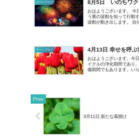
8月5日 いのちワ
スーハブログ
おはようございます。 今日は、「与えることで自分が調和していのちが完成する」とい
う裏の波動を知って行動
波動
4月13日 幸せを呼
スーハブログ
おはようございます。今
イクルの浄化期間であり、
備期間でもあります。い
身...
3月11日 新たな幕開け