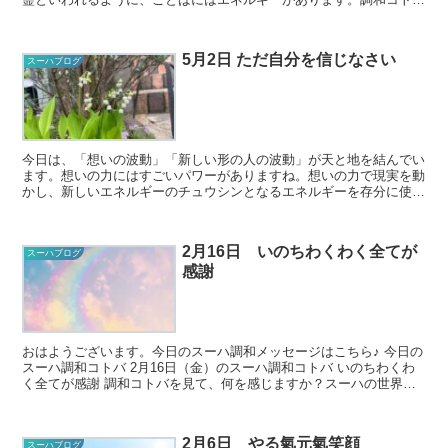
を口に出すことで、そのことば...
5月2日 ただ自分を信じなさい
スーハブログ
今日は、「想いの波動」「新しい形の人の波動」が天と地を結んでい
ます。想いの力にはすごいパワーがありますね。想いの力で現実を動
かし、新しいエネルギーのチュウシンとなるエネルギーを存分に使え
る一日です。何よりも自分を信じ、自分のエネルギーを存...
2月16日 いのちわくわく全てが
スーハブログ
感謝
おはようございます。今日のスーハ調和メッセージはこちら♪ 今日の
スーハ調和コトバ 2月16日（金）のスーハ調和コトバ いのちわくわ
く全てが感謝 調和コトバを見て、何を感じますか？スーハの世界で
は正解がないので、ど...
2月6日 やる氣元氣笑顔
スーハブログ