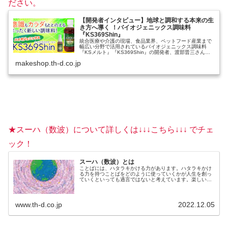
ださい。
【開発者インタビュー】地球と調和する本来の生
き方へ導く ！バイオジェニックス調味料
『KS369Shin』
統合医療や介護の現場、食品業界、ペットフード産業まで
幅広い分野で活用されているバイオジェニックス調味料
『KSメルト』『KS369Shin』の開発者、渡部晋三さんに
お話をお伺いしました。その開発には、数とヒラクことば
makeshop.th-d.co.jp
の方程式「数波波動分析π理
★スーハ（数波）について詳しくは↓↓↓こちら↓↓↓ でチェ
ック！
スーハ（数波）とは
ことばには、ハタラキかける力があります。ハタラキかけ
る力を持つことばをどのように使っていくかが人生を創っ
ていくといっても過言ではないと考えています。楽しいこ
とを選んでいるのも、不快なことを選んでいるのも、じつ
は自分自身。何を言われても、何...
www.th-d.co.jp
2022.12.05