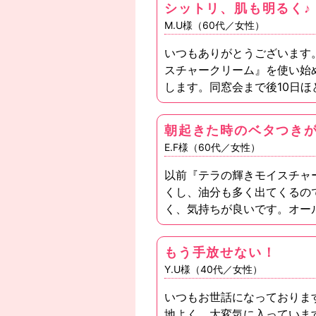
シットリ、肌も明るく♪
M.U様（60代／女性）
いつもありがとうございます
スチャークリーム』を使い始
します。同窓会まで後10日
朝起きた時のベタつき
E.F様（60代／女性）
以前『テラの輝きモイスチャ
くし、油分も多く出てくるの
く、気持ちが良いです。オー
もう手放せない！
Y.U様（40代／女性）
いつもお世話になっておりま
地よく、大変気に入っていま