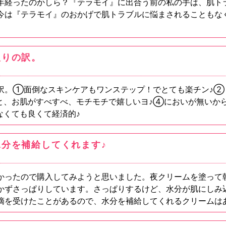
年経ったのかしら？『テラモイ』に出合う前の私の手は、肌ト
今は『テラモイ』のおかげで肌トラブルに悩まされることもな
！
入りの訳。
訳。①面倒なスキンケアもワンステップ！でとても楽チン♪②
と、お肌がすべすべ、モチモチで嬉しいヨ♪④においが無いか
なくても良くて経済的♪
分を補給してくれます♪
かったので購入してみようと思いました。夜クリームを塗って
かずさっぱりしています。さっぱりするけど、水分が肌にしみ
摘を受けたことがあるので、水分を補給してくれるクリームは