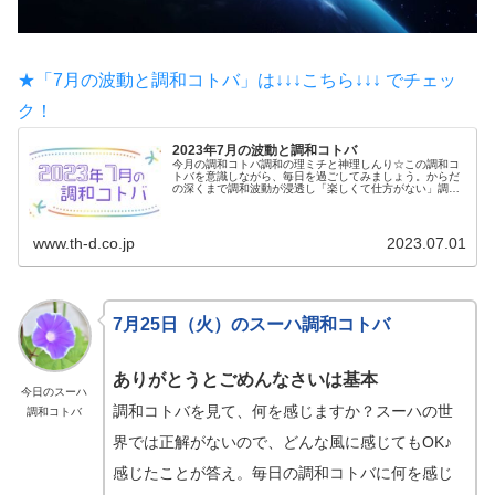
★「7月の波動と調和コトバ」は↓↓↓こちら↓↓↓ でチェッ
ク！
2023年7月の波動と調和コトバ
今月の調和コトバ調和の理ミチと神理しんり☆この調和コ
トバを意識しながら、毎日を過ごしてみましょう。からだ
の深くまで調和波動が浸透し「楽しくて仕方がない」調和
波動に変化していきます♪7月の波動は【理ミチ】7月の
色...
www.th-d.co.jp
2023.07.01
7月25日（火）のスーハ調和コトバ
ありがとうとごめんなさいは基本
今日のスーハ
調和コトバを見て、何を感じますか？スーハの世
調和コトバ
界では正解がないので、どんな風に感じてもOK♪
感じたことが答え。毎日の調和コトバに何を感じ