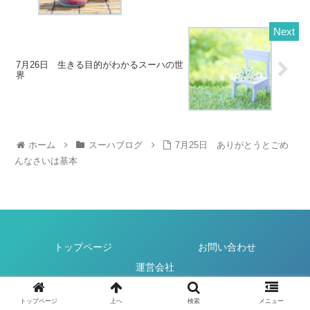
7月26日 生きる目的がわかるスーハの世
界
ホーム
スーハブログ
7月25日 ありがとうとごめ
んなさいは基本
トップページ
お問い合わせ
運営会社
© 2022 スーハ produced by Total health design.
トップページ
上へ
検索
メニュー