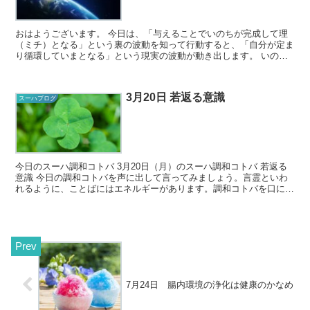
おはようございます。 今日は、「与えることでいのちが完成して理
（ミチ）となる」という裏の波動を知って行動すると、「自分が定ま
り循環していまとなる」という現実の波動が動き出します。 いのち
が僖ぶ世界、いのちが輝く世界は、すべての...
3月20日 若返る意識
スーハブログ
今日のスーハ調和コトバ 3月20日（月）のスーハ調和コトバ 若返る
意識 今日の調和コトバを声に出して言ってみましょう。言霊といわ
れるように、ことばにはエネルギーがあります。調和コトバを口に出
すことで、そのことばに秘めら...
7月24日 腸内環境の浄化は健康のかなめ