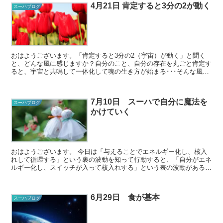
4月21日 肯定すると3分の2が動く
スーハブログ
おはようございます。「肯定すると3分の2（宇宙）が動く」と聞く
と、どんな風に感じますか？自分のこと、自分の存在を丸ごと肯定す
ると、宇宙と共鳴して一体化して魂の生き方が始まる･･･そんな風に
感じました。 スーハの世界では正解がないので...
7月10日 スーハで自分に魔法を
スーハブログ
かけていく
おはようございます。 今日は「与えることでエネルギー化し、核入
れして循環する」という裏の波動を知って行動すると、「自分がエネ
ルギー化し、スイッチが入って核入れする」という表の波動がある一
日です。 「8・与える」ことがカギとなり...
6月29日 食が基本
スーハブログ