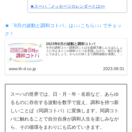
★スーハ「メッセージカレンダーとは>>
★「8月の波動と調和コトバ」は↓↓↓こちら↓↓↓ でチェッ
ク！
2023年8月の波動と調和コトバ
今月の調和コトバ調和詞ことばを森羅万象しんらばんしょ
うに与える☆この調和コトバを意識しながら、毎日を過ご
してみましょう。からだの深くまで調和波動が浸透し「楽
しくて仕方がない」調和波動に変化していきます♪８月の波
動は【与...
www.th-d.co.jp
2023.08.01
スーハの世界では、日・月・年・名前など、あらゆ
るものに存在する波動を数字で捉え、調和を持つ新
しいことば（同調コトバ）に変換します。同調コト
バに触れることで自分自身が調和人生を楽しみなが
ら、その循環をまわりにも広めていきます。