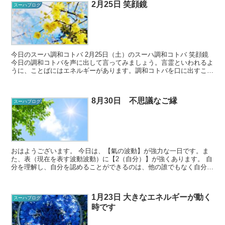
2月25日 笑顔鏡
スーハブログ
今日のスーハ調和コトバ 2月25日（土）のスーハ調和コトバ 笑顔鏡
今日の調和コトバを声に出して言ってみましょう。言霊といわれるよ
うに、ことばにはエネルギーがあります。調和コトバを口に出すこと
で、そのことばに秘められた...
8月30日 不思議なご縁
スーハブログ
おはようございます。 今日は、【氣の波動】が強力な一日です。ま
た、表（現在を表す波動波動）に【2（自分）】が強くあります。 自
分を理解し、自分を認めることができるのは、他の誰でもなく自分で
すね。氣の波動に乗って、本来の自分の魂...
1月23日 大きなエネルギーが動く
スーハブログ
時です