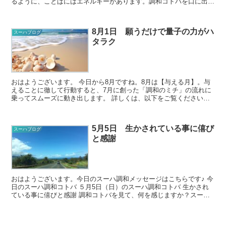
るように、ことばにはエネルギーがあります。調和コトバを口に出す
ことで、そのことばに秘められ...
8月1日 願うだけで量子の力がハ
スーハブログ
タラク
おはようございます。 今日から8月ですね。8月は【与える月】。与
えることに徹して行動すると、7月に創った「調和のミチ」の流れに
乗ってスムーズに動き出します。 詳しくは、以下をご覧くださいま
せ。 ★「8月の波動と調和コトバ...
5月5日 生かされている事に僖び
スーハブログ
と感謝
おはようございます。今日のスーハ調和メッセージはこちらです♪ 今
日のスーハ調和コトバ ５月5日（日）のスーハ調和コトバ 生かされ
ている事に僖びと感謝 調和コトバを見て、何を感じますか？スーハ
の世界では正解がないの...