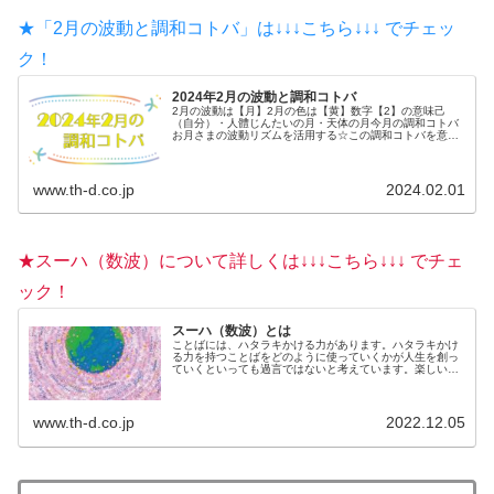
★「2月の波動と調和コトバ」は↓↓↓こちら↓↓↓ でチェッ
ク！
2024年2月の波動と調和コトバ
2月の波動は【月】2月の色は【黄】数字【2】の意味己
（自分）・人體じんたいの月・天体の月今月の調和コトバ
お月さまの波動リズムを活用する☆この調和コトバを意識
しながら、毎日を過ごしてみましょう。か...
www.th-d.co.jp
2024.02.01
★スーハ（数波）について詳しくは↓↓↓こちら↓↓↓ でチェ
ック！
スーハ（数波）とは
ことばには、ハタラキかける力があります。ハタラキかけ
る力を持つことばをどのように使っていくかが人生を創っ
ていくといっても過言ではないと考えています。楽しいこ
とを選んでいるのも、不快なことを選んでいるのも、じつ
は自分自身。何を言われても、何...
www.th-d.co.jp
2022.12.05