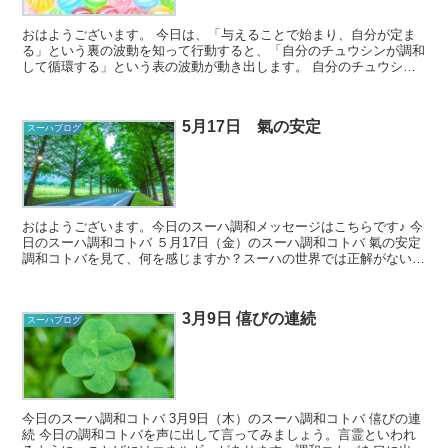
おはようございます。 今日は、「与えることで始まり、自分が定ま
る」という裏の波動を知って行動すると、「自分のチュウシンが調和
して循環する」という表の波動が動き出します。 自分のチュウシン
が調和するとはどういうことでしょう。いろ...
5月17日 氣の安定
スーハブログ
おはようございます。今日のスーハ調和メッセージはこちらです♪ 今
日のスーハ調和コトバ ５月17日（金）のスーハ調和コトバ 氣の安定
調和コトバを見て、何を感じますか？スーハの世界では正解がないの
で、どんな風に感じ...
3月9日 僖びの連続
スーハブログ
今日のスーハ調和コトバ 3月9日（木）のスーハ調和コトバ 僖びの連
続 今日の調和コトバを声に出して言ってみましょう。言霊といわれ