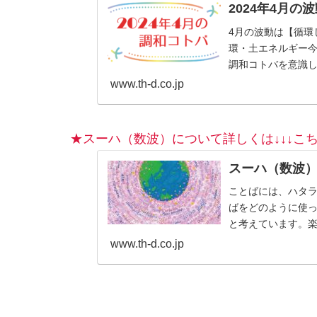
2024年4月の
4月の波動は【循環
環・土エネルギー
調和コトバを意識し
www.th-d.co.jp
★スーハ（数波）について詳しくは↓↓↓こち
スーハ（数波
ことばには、ハタ
ばをどのように使
と考えています。
のも、じつは自分自
www.th-d.co.jp