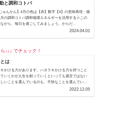
波動と調和コトバ
じゅんかん】4月の色は【赤】数字【4】の意味再現・循
今月の調和コトバ調和循環エネルギーを活用する☆この
ながら、毎日を過ごしてみましょう。からだ...
2024.04.01
ら↓↓↓ でチェック！
）とは
ラキかける力があります。ハタラキかける力を持つこと
っていくかが人生を創っていくといっても過言ではない
楽しいことを選んでいるのも、不快なことを選んでいる
身。何を言われても、何...
2022.12.05