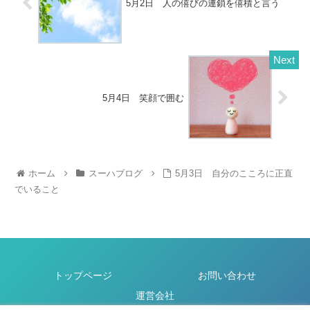
5月2日 人の僖びの連鎖を僖積と言う
5月4日 笑顔で囲む
ホーム
スーハブログ
5月3日 自分のこころに正直
でいること
トップページ
お問い合わせ
運営会社