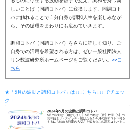
るものに存在する波動を数字で捉え、調和を持つ新
しいことば（同調コトバ）に変換します。同調コト
バに触れることで自分自身が調和人生を楽しみなが
ら、その循環をまわりにも広めていきます。
調和コトバ（同調コトバ）をさらに詳しく知り、ご
自身での活用を希望される方は、ぜひ一般社団法人
リン数波研究所ホームページをご覧ください。
>>こ
ちら
★「5月の波動と調和コトバ」は↓↓↓こちら↓↓↓ でチェッ
ク！
2024年5月の波動と調和コトバ
5月の波動は【始はじまり】5月の色は【青】数字【5】の
意味始まり・スイッチ・能はたらき今月の調和コトバ何を
するにも始める時期の大切さを知る☆この調和コトバを意
識しながら、毎日を過ごしてみましょう...