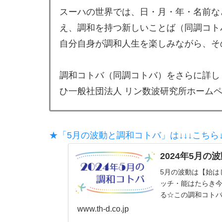
スーハの世界では、日・月・年・名前な
え、調和を持つ新しいことば（同調コト
自分自身が調和人生を楽しみながら、そ
調和コトバ（同調コトバ）をさらに詳し
ひ一般社団法人 リン数波研究所ホーム
★「5月の波動と調和コトバ」は↓↓↓こちら↓
2024年5月の
5月の波動は【始は
ッチ・能はたらき
る☆この調和コトバ
www.th-d.co.jp