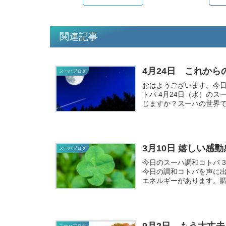
関連記事
4月24日 これから
スーハブログ
おはようございます。今日のスー
トバ 4月24日（水）のスーハ調和コトバ これからの子
じますか？スーハの世界で
3月10日 嬉しい感
スーハブログ
今日のスーハ調和コトバ 3月10日（
今日の調和コトバを声に
エネルギーがあります。調
9月2日 もう大丈
スーハブログ