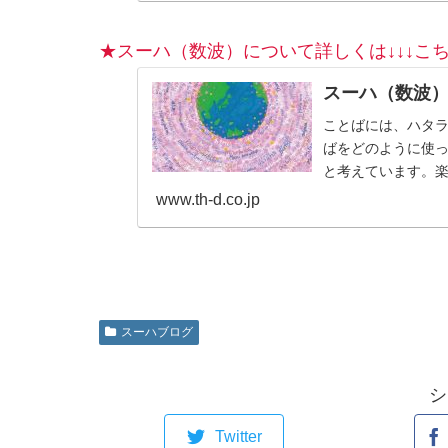
★スーハ（数波）について詳しくは↓↓↓こち
スーハ（数波
ことばには、ハタ
ばをどのように使
と考えています。
のも、じつは自分自
www.th-d.co.jp
スーハブログ
シ
Twitter