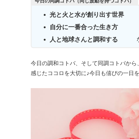
今日の同調コトバ（同じ波動を持つコトバ）
光と火と水が創り出す世界
自分に一番合った生き方
人と地球さんと調和する
な
今日の調和コトバ、そして同調コトバから
感じたココロを大切に♪今日も僖びの一日を