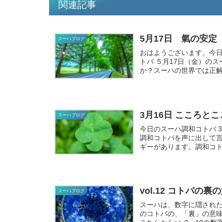
関連記事
5月17日 氣の安定
スーハブログ
おはようございます。今日のスー
トバ ５月17日（金）のスーハ調和コトバ 氣の安定
か？スーハの世界では正解
3月16日 こころと
スーハブログ
今日のスーハ調和コトバ 3月16日（
調和コトバを声に出して
ギーがあります。調和コト
vol.12 コトバ
スーハブログ
スーハは、数字に隠され
のコトバの、「裏」の意味を知るための方