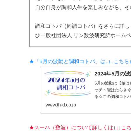
自分自身が調和人生を楽しみながら、そ
調和コトバ（同調コトバ）をさらに詳し
ひ一般社団法人 リン数波研究所ホーム
★「5月の波動と調和コトバ」は↓↓↓こちら↓
2024年5月の
5月の波動は【始は
ッチ・能はたらき
る☆この調和コトバ
www.th-d.co.jp
★スーハ（数波）について詳しくは↓↓↓こち