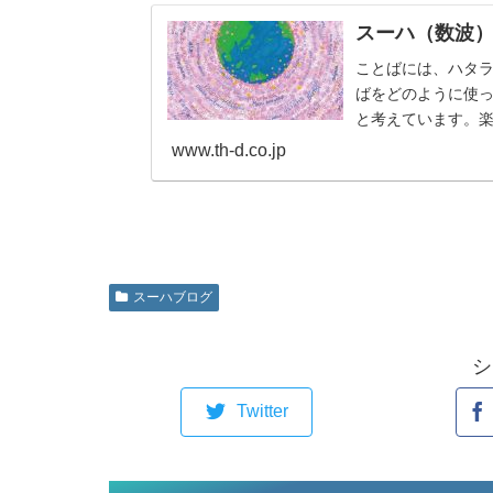
スーハ（数波
ことばには、ハタ
ばをどのように使
と考えています。
のも、じつは自分自
www.th-d.co.jp
スーハブログ
シ
Twitter