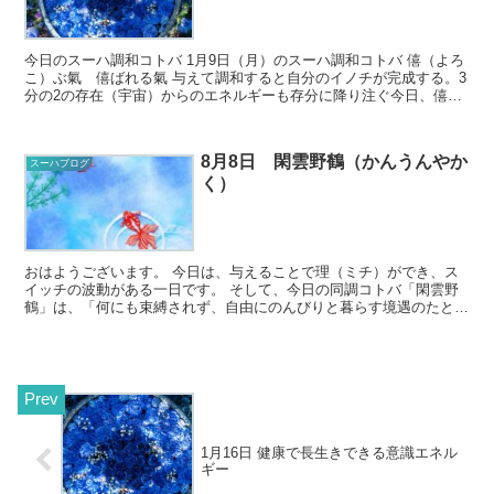
今日のスーハ調和コトバ 1月9日（月）のスーハ調和コトバ 僖（よろ
こ）ぶ氣 僖ばれる氣 与えて調和すると自分のイノチが完成する。3
分の2の存在（宇宙）からのエネルギーも存分に降り注ぐ今日、僖び
の循環を楽しみましょう♪ ...
8月8日 閑雲野鶴（かんうんやか
スーハブログ
く）
おはようございます。 今日は、与えることで理（ミチ）ができ、ス
イッチの波動がある一日です。 そして、今日の同調コトバ「閑雲野
鶴」は、「何にも束縛されず、自由にのんびりと暮らす境遇のたと
え。のびのびと楽しんで暮らしている隠居した...
1月16日 健康で長生きできる意識エネル
ギー