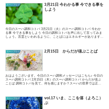
3月21日 今わかる事 今できる事を
スーハブログ
しよう
今日のスーハ調和コトバ 3月21日（火）のスーハ調和コトバ 今わか
る事 今できる事をしよう 今日の調和コトバを声に出して言ってみま
しょう。言霊といわれるように、ことばにはエネルギーがあります。
調和コトバを口に出すことで...
2月15日 からだが僖ぶことば
スーハブログ
おはようございます。今日のスーハ調和メッセージはこちら♪ 今日の
スーハ調和コトバ 2月15日（木）のスーハ調和コトバ からだが僖ぶ
ことば 調和コトバを見て、何を感じますか？スーハの世界では正解
がないので、どんな風...
vol.17 いま、ここを僖（よろこ）
スーハブログ
ぶ