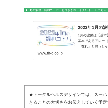
★1月の波動・調和コトバ・お月さまのサイクルは、↓↓↓こちら↓↓
2023年1月の
1月の波動は【基本
基本であるアレー
「在れ」と思うと
日を...
www.th-d.co.jp
★トータルヘルスデザインでは、スーハ
きることの大切さをお伝えしていく予定