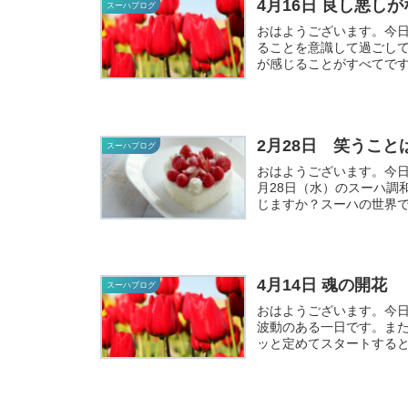
4月16日 良し悪し
スーハブログ
おはようございます。今
ることを意識して過ごして
が感じることがすべてで
す...
2月28日 笑うこと
スーハブログ
おはようございます。今日のスーハ調
月28日（水）のスーハ調和コトバ 笑うことは最高の特効薬 調和
じますか？スーハの世界で
4月14日 魂の開花
スーハブログ
おはようございます。今
波動のある一日です。ま
ッと定めてスタートする
動...