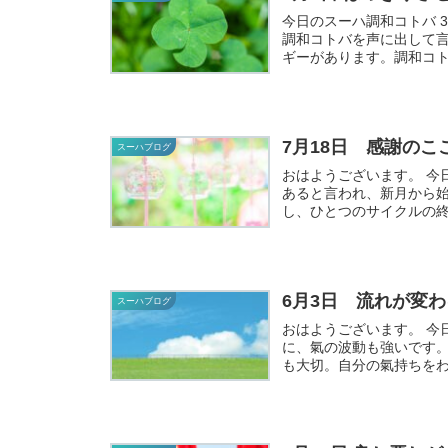
今日のスーハ調和コトバ 3月7日（火
調和コトバを声に出して
ギーがあります。調和コト
7月18日 感謝の
スーハブログ
おはようございます。 今日は新月ですね。 月は、人間の感情や女性性と深いつながりが
あると言われ、新月から
6月3日 流れが変
スーハブログ
おはようございます。 今日は【8（与える・エネルギー化）】の波動が強い一日。さら
に、氣の波動も強いです。 氣の流れに上手に乗るために、自分のことを知ることは
も大切。自分の氣持ちをわ