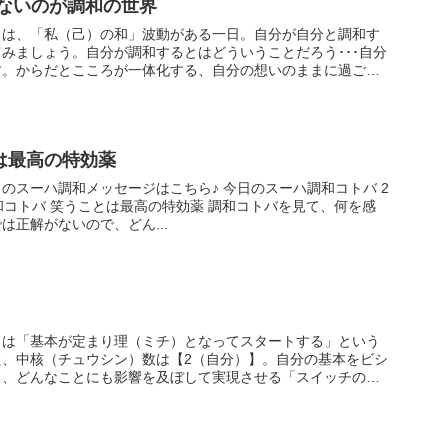
がないのが調和の世界
日は、「私（己）の和」波動がある一日。自分が自分と調和す
みましょう。自分が調和するとはどういうことだろう･･･自分
す。からだとこころが一体化する、自分の想いのままに過ご
は最高の特効薬
和メッセージはこちら♪ 今日のスーハ調和コトバ 2
コトバを見て、何を感
は正解がないので、どん...
日は「基本が定まり理（ミチ）となってスタートする」という
た、中核（チュウシン）数は【2（自分）】。自分の基本をビシ
と、どんなことにも影響を及ぼして実現させる「スイッチの波