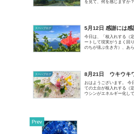
を見て、何を感じますか？
5月12日 感謝には
スーハブログ
今日は、「核入れする（
ートして現実がうまく回り出します。 自分の中核（チュウ
のちが僖ぶ生き方）、あら
8月21日 ウキウ
スーハブログ
おはようございます。 今日は、「あらゆるものにエネルギーを与えることで循環し、全
ての土台が核入れする（