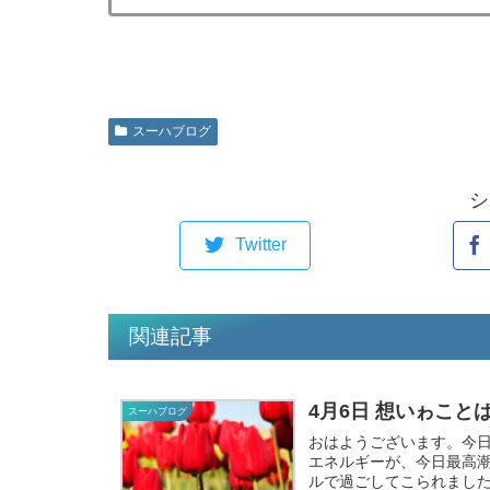
スーハブログ
シ
Twitter
関連記事
4月6日 想いゎこと
スーハブログ
おはようございます。今日
エネルギーが、今日最高潮に達
ルで過ごしてこられました