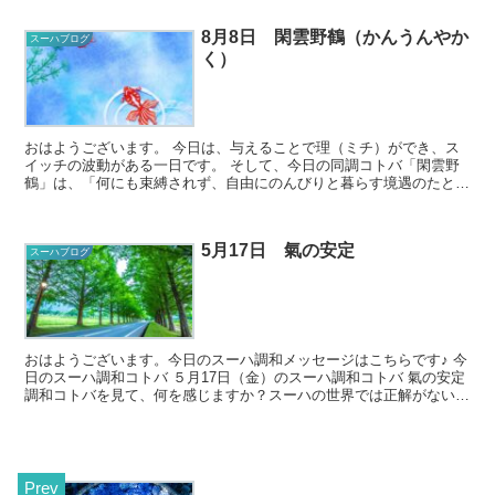
8月8日 閑雲野鶴（かんうんやか
スーハブログ
く）
おはようございます。 今日は、与えることで理（ミチ）ができ、ス
イッチの波動がある一日です。 そして、今日の同調コトバ「閑雲野
鶴」は、「何にも束縛されず、自由にのんびりと暮らす境遇のたと
え。のびのびと楽しんで暮らしている隠居した...
5月17日 氣の安定
スーハブログ
おはようございます。今日のスーハ調和メッセージはこちらです♪ 今
日のスーハ調和コトバ ５月17日（金）のスーハ調和コトバ 氣の安定
調和コトバを見て、何を感じますか？スーハの世界では正解がないの
で、どんな風に感じ...