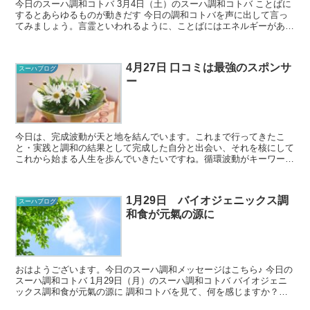
今日のスーハ調和コトバ 3月4日（土）のスーハ調和コトバ ことばに
するとあらゆるものが動きだす 今日の調和コトバを声に出して言っ
てみましょう。言霊といわれるように、ことばにはエネルギーがあり
ます。調和コトバを口に出すこ...
4月27日 口コミは最強のスポンサ
スーハブログ
ー
今日は、完成波動が天と地を結んでいます。これまで行ってきたこ
と・実践と調和の結果として完成した自分と出会い、それを核にして
これから始まる人生を歩んでいきたいですね。循環波動がキーワード
の４月もあと少し。自然と自分、いのちはともに循環してい...
1月29日 バイオジェニックス調
スーハブログ
和食が元氣の源に
おはようございます。今日のスーハ調和メッセージはこちら♪ 今日の
スーハ調和コトバ 1月29日（月）のスーハ調和コトバ バイオジェニ
ックス調和食が元氣の源に 調和コトバを見て、何を感じますか？ス
ーハの世界では正解が...