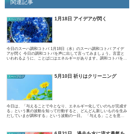
関連記事
1月18日 アイデアが閃く
スーハブログ
今日のスーハ調和コトバ 1月18日（水）のスーハ調和コトバ アイデ
アが閃く 今日の調和コトバを声に出して言ってみましょう。言霊と
いわれるように、ことばにはエネルギーがあります。調和コトバを口
に出すことで、そのことばに秘...
5月10日 祈りはクリーニング
スーハブログ
今日は、「与えることで今となり、エネルギー化していのちが完成す
る」という裏の波動を知って行動すると、どんどん新しいものを生み
だしていまが調和する」という波動の一日。 「与える」ことを意識
して目の前のことに取り組んでいくと、調和して心...
6月21日 過去を水に流す勇氣を