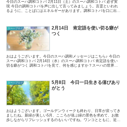
今日のスーハ調和コトバ 2月11日（土）のスーハ調和コトバ 必ず実
現 今日の調和コトバを声に出して言ってみましょう。言霊といわれ
るように、ことばにはエネルギーがあります。調和コトバを口に出す
ことで、そのことばに秘められ...
2月14日 肯定語を使い切る癖が
スーハブログ
つく
おはようございます。今日のスーハ調和メッセージはこちら♪ 今日の
スーハ調和コトバ 2月14日（水）のスーハ調和コトバ 肯定語を使い
切る癖がつく 調和コトバを見て、何を感じますか？スーハの世界で
は正解がないので、ど...
5月8日 今日一日生きる僖びあり
スーハブログ
がとう
おはようございます。ゴールデンウィークも終わり、日常が戻ってき
ましたね。新緑が美しい5月、こころが僖ぶ緑の景色を求めて、お散
歩しながらリフレッシュするのもいいですね。ワンコとともに、近場
のグリーンスポットを散策してみようと思います。 ...