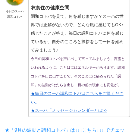
衣食住の健康空間
今日のスーハ
調和コトバを見て、何を感じますか？スーハの世
調和コトバ
界では正解がないので、どんな風に感じてもOK♪
感じたことが答え。毎日の調和コトバに何を感じ
ているか、自分のこころと挨拶をして一日を始め
てみましょう♪
今日の調和コトバを声に出して言ってみましょう。言霊と
いわれるように、ことばにはエネルギーがあります。調和
コトバを口に出すことで、そのことばに秘められた「調
和」の波動がはたらき出し、目の前の現象にも変化が。
★毎日のスーハ調和コトバはこちらをご覧くださ
い。
★スーハ「メッセージカレンダーとは>>
★「9月の波動と調和コトバ」は↓↓↓こちら↓↓↓ でチェッ