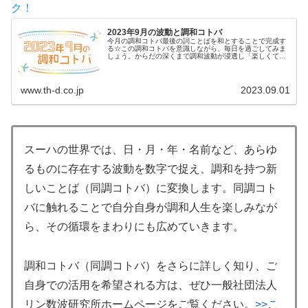
ク！
2023年9月の波動と調和コトバ
今月の調和コトバ最後の詞ことばを和とすることで完成す
る☆この調和コトバを意識しながら、毎日を過ごしてみま
しょう。からだの深くまで調和波動が浸透し「楽しくて仕
方がない」調和波動に変化していきます♪9月の波動は【和
わ】...
www.th-d.co.jp
2023.09.01
スーハの世界では、日・月・年・名前など、あらゆ
るものに存在する波動を数字で捉え、調和を持つ新
しいことば（同調コトバ）に変換します。同調コト
バに触れることで自分自身が調和人生を楽しみなが
ら、その循環をまわりにも広めていきます。
調和コトバ（同調コトバ）をさらに詳しく知り、ご
自身での活用を希望される方は、ぜひ一般社団法人
リン数波研究所ホームページをご覧ください。
>>こ