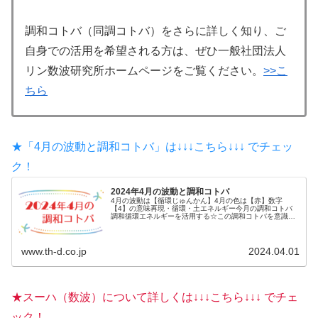
調和コトバ（同調コトバ）をさらに詳しく知り、ご
自身での活用を希望される方は、ぜひ一般社団法人
リン数波研究所ホームページをご覧ください。
>>こ
ちら
★「4月の波動と調和コトバ」は↓↓↓こちら↓↓↓ でチェッ
ク！
2024年4月の波動と調和コトバ
4月の波動は【循環じゅんかん】4月の色は【赤】数字
【4】の意味再現・循環・土エネルギー今月の調和コトバ
調和循環エネルギーを活用する☆この調和コトバを意識し
ながら、毎日を過ごしてみましょう。からだ...
www.th-d.co.jp
2024.04.01
★スーハ（数波）について詳しくは↓↓↓こちら↓↓↓ でチェ
ック！