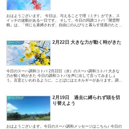
おはようございます。 今日は、与えることで理（ミチ）ができ、ス
イッチの波動がある一日です。 そして、今日の同調コトバ「閑雲野
鶴」は、「何にも束縛されず、自由にのんびりと暮らす境遇のたと
え。のびのびと楽しんで暮らしている隠居した...
2月22日 大きな力が動く時がきた
スーハブログ
今日のスーハ調和コトバ 2月22日（水）のスーハ調和コトバ 大きな
力が動く時がきた 今日の調和コトバを声に出して言ってみましょ
う。言霊といわれるように、ことばにはエネルギーがあります。調和
コトバを口に出すことで、そのこ...
2月19日 過去に縛られず頭を切
スーハブログ
り替えよう
おはようございます。今日のスーハ調和メッセージはこちら♪ 今日の