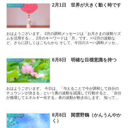
2月1日 世界が大きく動く時です
スーハブログ
おはようございます。 2月の調和メッセージは「お月さまの波動リズ
ムを活用する」、2月のキーワードは「月」です。>>2月の波動な
ど、さらに詳しくはこちらから そして、今日のスーハ調和メッセー
ジはこちらです♪ 今日のスーハ調...
6月8日 明確な目標意識を持つ
スーハブログ
おはようございます。 今日は、「与えることで今が調和して自分の
チュウシンが決まる」という裏の波動を認識して行動すると、「自分
が循環してエネルギー化する」表の波動が動き出します。 知って動
くのと、知らずに動くのでは、動き出しもス...
8月8日 閑雲野鶴（かんうんやか
スーハブログ
く）