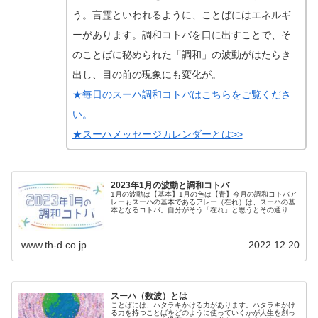
う。言霊といわれるように、ことばにはエネルギ
ーがあります。調和コトバを口に出すことで、そ
のことばに秘められた「調和」の波動がはたらき
出し、目の前の現象にも変化が。
★毎日のスーハ調和コトバはこちらをご覧くださ
い。
★スーハメッセージカレンダーとは>>
2023年1月の波動と調和コトバ
1月の波動は【基本】1月の色は【青】今月の調和コトバア
レーゎスーハの基本であるアレー（在れ）は、スーハの基
本となるコトバ。自分がそう「在れ」と思うとその通りに
なる。☆この調和コトバを意識しながら、毎日を...
www.th-d.co.jp
2022.12.20
スーハ（数波）とは
ことばには、ハタラキかける力があります。ハタラキかけ
る力を持つことばをどのように使っていくかが人生を創っ