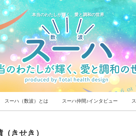
本当のわたしが輝く、愛と調和の世界
スーハ（数波）とは
スーハ仲間♪インタビュー
積（きせき）