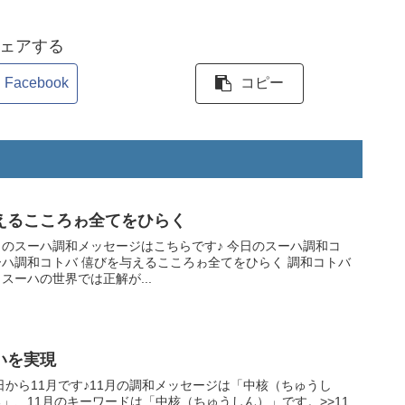
ェアする
Facebook
コピー
与えるこころゎ全てをひらく
ハ調和メッセージはこちらです♪ 今日のスーハ調和コ
こころゎ全てをひらく 調和コトバ
スーハの世界では正解が...
いを実現
」、11月のキーワードは「中核（ちゅうしん）」です。>>11