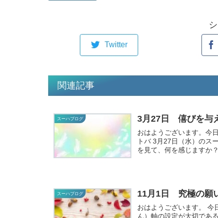
シ
Twitter
関連記事
3月27日 僖びを
スーハブログ
おはようございます。今日のスー
トバ 3月27日（水）のスーハ調和コトバ 僖びを与える
を見て、何を感じますか？
11月1日 究極の願
スーハブログ
おはようございます。 今日から11月です♪11月の調和メッセージは「中核（ちゅうし
ん）軸の設定が大切である