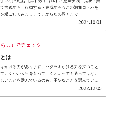
む】10月の色は【黒】数字【10】の意味実践・完成・無
全て実践する・行動する・完成する☆この調和コトバを
を過ごしてみましょう。からだの深くまで...
2024.10.01
ら↓↓↓ でチェック！
）とは
ラキかける力があります。ハタラキかける力を持つこと
っていくかが人生を創っていくといっても過言ではない
楽しいことを選んでいるのも、不快なことを選んでいる
身。何を言われても、何...
2022.12.05