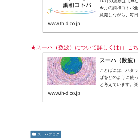
10月の波動は【無
今月の調和コトバ
意識しながら、毎日
www.th-d.co.jp
★スーハ（数波）について詳しくは↓↓↓こち
スーハ（数波
ことばには、ハタ
ばをどのように使
と考えています。
のも、じつは自分自
www.th-d.co.jp
スーハブログ