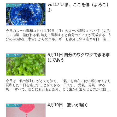
vol.17 いま、ここを僖（よろこ）
スーハブログ
ぶ
今日のスーハ調和コトバ 1月9日（月）のスーハ調和コトバ 僖（よろ
こ）ぶ氣 僖ばれる氣 与えて調和すると自分のイノチが完成する。3
分の2の存在（宇宙）からのエネルギーも存分に降り注ぐ今日、僖び
の循環を楽しみましょう♪ ...
5月11日 自分のワクワクできる事
スーハブログ
にであう
今日は「氣の波動」がとても強く、「氣」を自在に使い巡らせてより
調和した一日を過ごすことができる一日です。 元氣、勇氣、やる
氣･･･すべて、自分にもともとあり、どう生かし巡らせるのかは自分
次第。ワクワクすることをすると氣がめぐり元氣、...
4月19日 想いが届く
スーハブログ