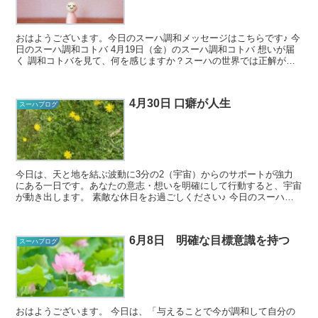
おはようございます。今日のスーハ調和メッセージはこちらです♪ 今
日のスーハ調和コトバ 4月19日（金）のスーハ調和コトバ 想いが届
く 調和コトバを見て、何を感じますか？スーハの世界では正解がな
いので、どんな風に感...
4月30日 口癖が人生
スーハブログ
今日は、天と地を結ぶ波動に3分の2（宇宙）からのサポートが強力
にある一日です。あなたの意志・想いを明確にして行動すると、宇宙
が動き出します。 素敵な休日をお過ごしください♪ 今日のスーハ調
和コトバ 4月30日（日）のスーハ調和...
6月8日 明確な目標意識を持つ
スーハブログ
おはようございます。 今日は、「与えることで今が調和して自分の