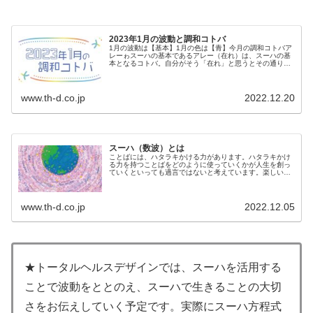
2023年1月の波動と調和コトバ
1月の波動は【基本】1月の色は【青】今月の調和コトバア
レーゎスーハの基本であるアレー（在れ）は、スーハの基
本となるコトバ。自分がそう「在れ」と思うとその通りに
なる。☆この調和コトバを意識しながら、毎日を...
www.th-d.co.jp
2022.12.20
スーハ（数波）とは
ことばには、ハタラキかける力があります。ハタラキかけ
る力を持つことばをどのように使っていくかが人生を創っ
ていくといっても過言ではないと考えています。楽しいこ
とを選んでいるのも、不快なことを選んでいるのも、じつ
は自分自身。何を言われても、何...
www.th-d.co.jp
2022.12.05
★トータルヘルスデザインでは、スーハを活用する
ことで波動をととのえ、スーハで生きることの大切
さをお伝えしていく予定です。実際にスーハ方程式