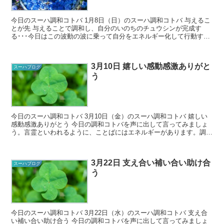
今日のスーハ調和コトバ 1月8日（日）のスーハ調和コトバ 与えるこ
とが先 与えることで調和し、自分のいのちのチュウシンが完成す
る･･･今日はこの波動の波に乗って自分をエネルギー化して行動する
と、完成した自分と出会えます。氣の波...
3月10日 嬉しい感動感激ありがと
スーハブログ
う
今日のスーハ調和コトバ 3月10日（金）のスーハ調和コトバ 嬉しい
感動感激ありがとう 今日の調和コトバを声に出して言ってみましょ
う。言霊といわれるように、ことばにはエネルギーがあります。調和
コトバを口に出すことで、その...
3月22日 支え合い補い合い助け合
スーハブログ
う
今日のスーハ調和コトバ 3月22日（水）のスーハ調和コトバ 支え合
い補い合い助け合う 今日の調和コトバを声に出して言ってみましょ