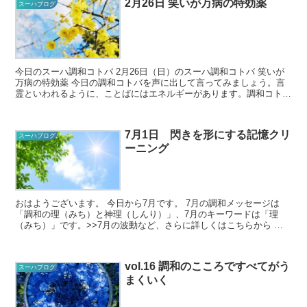
2月26日 笑いが万病の特効薬
スーハブログ
今日のスーハ調和コトバ 2月26日（日）のスーハ調和コトバ 笑いが
万病の特効薬 今日の調和コトバを声に出して言ってみましょう。言
霊といわれるように、ことばにはエネルギーがあります。調和コトバ
を口に出すことで、そのことば...
7月1日 閃きを形にする記憶クリ
スーハブログ
ーニング
おはようございます。 今日から7月です。 7月の調和メッセージは
「調和の理（みち）と神理（しんり）」、7月のキーワードは「理
（みち）」です。>>7月の波動など、さらに詳しくはこちらから そ
して、今日のスーハ調和メッセージ...
vol.16 調和のこころですべてがう
スーハブログ
まくいく