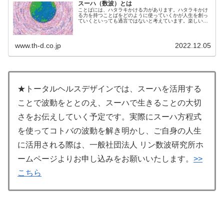
スーハ（数波）とは
ことばには、ハタラキかける力があります。ハタラキかけ
る力を持つことばをどのように使っていくかが人生を創っ
ていくといっても過言ではないと考えています。楽しいこ
とを選んでいるのも、不快なことを選んでいるのも、じつ
は自分自身。何を言われても、何...
www.th-d.co.jp
2022.12.05
★トータルヘルスデザインでは、スーハを活用する
ことで波動をととのえ、スーハで生きることの大切
さをお伝えしていく予定です。実際にスーハ方程式
を使ってコトバの波動を解き明かし、ご自身の人生
に活用される際は、一般社団法人 リン数波研究所ホ
ームページよりお申し込みをお願いいたします。
>>
こちら