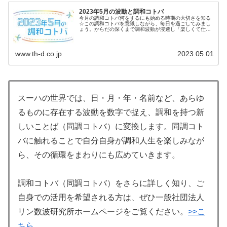
2023年5月の波動と調和コトバ
今月の調和コトバ何をするにも始める時期の大切さを知る
☆この調和コトバを意識しながら、毎日を過ごしてみまし
ょう。からだの深くまで調和波動が浸透し「楽しくて仕方
がない」調和波動に変化していきます♪5月の波動は【始は
じまり】...
www.th-d.co.jp
2023.05.01
スーハの世界では、日・月・年・名前など、あらゆ
るものに存在する波動を数字で捉え、調和を持つ新
しいことば（同調コトバ）に変換します。同調コト
バに触れることで自分自身が調和人生を楽しみなが
ら、その循環をまわりにも広めていきます。
調和コトバ（同調コトバ）をさらに詳しく知り、ご
自身での活用を希望される方は、ぜひ一般社団法人
リン数波研究所ホームページをご覧ください。
>>こ
ちら