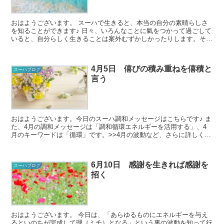
おはようございます。 スーハで生きると、本当の自分の素晴らしさ
を知ることができます♪ 日々、いろんなことに氣をつかって過ごして
いると、自分らしく生きることは案外むずかしかったりします。そん
な中でも、自分の核となるものは大事にし...
4月5日 僖びの積み重ねを僖積と
スーハブログ
言う
おはようございます。今日のスーハ調和メッセージはこちらです♪ ま
た、4月の調和メッセージは「調和循環エネルギーを活用する」、4
月のキーワードは「循環」です。>>4月の波動など、さらに詳しくは
こちらから 今日のスーハ...
6月10日 感謝を生きれば感謝を
スーハブログ
招く
おはようございます。 今日は、「あらゆるものにエネルギーを与え
るといのちが完成して理（ミチ）となる」という裏の波動を知って行