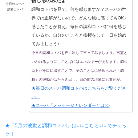
信じるのみだよ
今日のスーハ
調和コトバを見て、何を感じますか？スーハの世
調和コトバ
界では正解がないので、どんな風に感じてもOK♪
感じたことが答え。毎日の調和コトバに何を感じ
ているか、自分のこころと挨拶をして一日を始め
てみましょう♪
今日の調和コトバを声に出して言ってみましょう。言霊と
いわれるように、ことばにはエネルギーがあります。調和
コトバを口に出すことで、そのことばに秘められた「調
和」の波動がはたらき出し、目の前の現象にも変化が。
★毎日のスーハ調和コトバはこちらをご覧くださ
い。
★スーハ「メッセージカレンダーとは>>
★「5月の波動と調和コトバ」は↓↓↓こちら↓↓↓ でチェッ
ク！