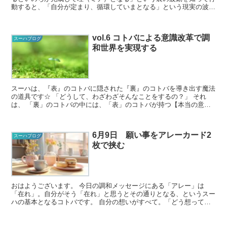
動すると、「自分が定まり、循環していまとなる」という現実の波動
が動き出します。 このような波動があるん...
vol.6 コトバによる意識改革で調
スーハブログ
和世界を実現する
スーハは、『表』のコトバに隠された『裏』のコトバを導き出す魔法
の道具です☆ 「どうして、わざわざそんなことをするの？」 それ
は、 「裏」のコトバの中には、「表」のコトバが持つ【本当の意
味】が存在しているから。 しか...
6月9日 願い事をアレーカード2
スーハブログ
枚で挟む
おはようございます。 今日の調和メッセージにある「アレー」は
「在れ」。自分がそう「在れ」と思うとその通りとなる、というスー
ハの基本となるコトバです。 自分の想いがすべて。「どう想ってい
るか」「どう感じているか」から目をそらさず...