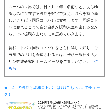
スーハの世界では、日・月・年・名前など、あらゆ
るものに存在する波動を数字で捉え、調和を持つ新
しいことば（同調コトバ）に変換します。同調コト
バに触れることで自分自身が調和人生を楽しみなが
ら、その循環をまわりにも広めていきます。
調和コトバ（同調コトバ）をさらに詳しく知り、ご
自身での活用を希望される方は、ぜひ一般社団法人
リン数波研究所ホームページをご覧ください。
>>こ
ちら
★「2月の波動と調和コトバ」は↓↓↓こちら↓↓↓ でチェッ
ク！
2024年2月の波動と調和コトバ
2月の波動は【月】2月の色は【黄】数字【2】の意味己
（自分）・人體じんたいの月・天体の月今月の調和コトバ