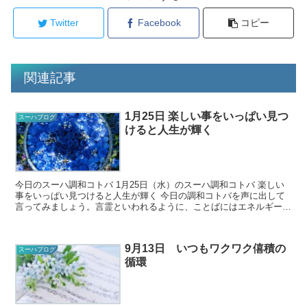
Twitter
Facebook
コピー
関連記事
1月25日 楽しい事をいっぱい見つ
スーハブログ
けると人生が輝く
今日のスーハ調和コトバ 1月25日（水）のスーハ調和コトバ 楽しい
事をいっぱい見つけると人生が輝く 今日の調和コトバを声に出して
言ってみましょう。言霊といわれるように、ことばにはエネルギーが
あります。調和コトバを口に出...
9月13日 いつもワクワク僖積の
スーハブログ
循環