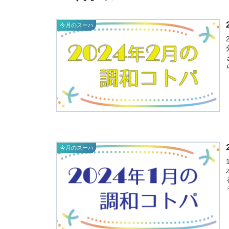
今月のスーハ
2
今月のスーハ
1
本
る アレー（在れ）