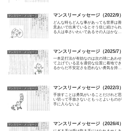
は
マンスリーメッセージ（2022/9）
マンスリー・メッセージ
どんな時もどんな事があっても世界は善
意あいで出来ているとそう信じ続けられ
る人は幸さいわいであるその人はかなら
ず善意の腕かいなにいだかれ庇護ひごさ
れることになろう
マンスリーメッセージ（2025/7）
マンスリー・メッセージ
一本足打法が有効なのは次の球にあわせ
て上げている足を適切な位置に着地でき
るからだ不安定さを恐れない勇気を持と
う
マンスリーメッセージ（2022/3）
マンスリー・メッセージ
手放すことは勇気がいることだけれど思
い切って手放さないともっとよいものが
手に入らないよ
マンスリーメッセージ（2026/4）
マンスリー・メッセージ
にぎる手は受け取る手にはなれませんあ