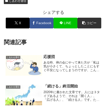
しあわせ通信
シェアする
X
Facebook
LINE
コピー
関連記事
応援団
しあわせ通信
ある時、禅の会にやって来た方が「私は
気が小さくて、ちょっとしたことにもす
ぐ不安になってしまうのですが、こんな
性格は悟れば変えられるものでしょう
か」と質問されました。私は、「いい
え、悟っても性格は変わりません。その
ままです」と答えました。そう...
「続ける」終活開始
しあわせ通信
2020年に書かれた文章です。人には３タ
イプあるようで、それは「開く人」、
「広げる人」、「続ける人」です。たと
えば、織田信長は「開く人」、豊臣秀吉