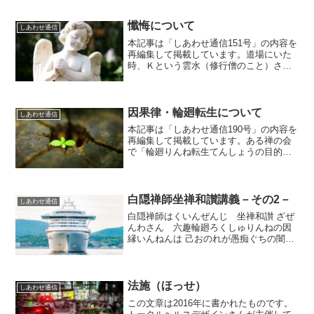
は「広げる人」、徳川家康は「続ける
人」ですね。「開く人」は、何もないと
ころから岩盤をこじ開けて...
懺悔について
しあわせ通信
本記事は「しあわせ通信151号」の内容を
再編集して掲載しています。道場にいた
時、Ｋという雲水（修行僧のこと）さん
がいました。Ｋさんはカトリック信者で
した。禅僧でカトリック信者だ、などと
いうと不思議に思われるかもしれません
が、禅は宗教以前の真...
因果律・輪廻転生について
しあわせ通信
本記事は「しあわせ通信190号」の内容を
再編集して掲載しています。ある禅の会
で「輪廻りんね転生てんしょうの目的意
義は？」という質問がありました。 た
とえば、ＡさんがＢさんを殺したとしま
す。そして、今生こんじょうにおいて
は、その行為に対する反...
白隠禅師坐禅和讃講義－その2－
しあわせ通信
白隠禅師はくいんぜんじ 坐禅和讃 ざぜ
んわさん 六趣輪廻ろくしゅりんねの因
縁いんねんは 己おのれが愚痴ぐちの闇路
やみぢなり闇路やみぢに闇路やみぢを踏
ふみそへて いつか生死しょうじを離はな
るべき『六趣』とは、『悟りを開かぬ人
が趣おもむくことに...
法施（ほっせ）
しあわせ通信
この文章は2016年に書かれたものです。