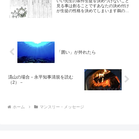
いい先生の条件生徒を決めつけないこと
見る事は創ることですあなたの決め付け
が生徒の性格を決めてしまいます鵜の
目、鷹の目で生徒のキラッと光るその瞬
間を待ち構えていること見る事は創るこ
とですあなたの発見がその生徒の可能性
の扉を開くのです
「囲い」が外れたら
潙山の場合－永平知事清規を読む
（2）－
ホーム
マンスリー・メッセージ