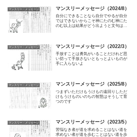
マンスリーメッセージ（2024/8）
マンスリー・メッセージ
自分にできることなら自分でやるが自分
ではできないからこそ神にたのむ神にた
のむ以上は結果がどう出ようと文句はい
わないそんな覚悟といさぎよさがごりや
くをいただくポイント
マンスリーメッセージ（2022/3）
マンスリー・メッセージ
手放すことは勇気がいることだけれど思
い切って手放さないともっとよいものが
手に入らないよ
マンスリーメッセージ（2025/8）
マンスリー・メッセージ
つまずいただけもうけもの遠回りしただ
けもうけものいのちの智慧はそうして育
つのです
マンスリーメッセージ（2023/5）
マンスリー・メッセージ
苦悩なき者が道を求めることはない道を
求めない者が道を歩むことはない道を歩