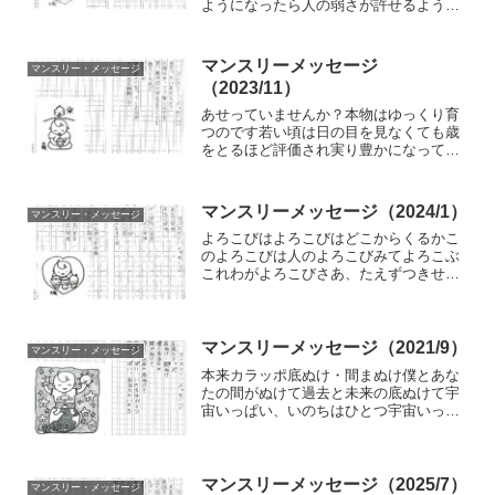
ようになったら人の弱さが許せるように
なる
マンスリーメッセージ
マンスリー・メッセージ
（2023/11）
あせっていませんか？本物はゆっくり育
つのです若い頃は日の目を見なくても歳
をとるほど評価され実り豊かになってく
るのが本物である証拠です
マンスリーメッセージ（2024/1）
マンスリー・メッセージ
よろこびはよろこびはどこからくるかこ
のよろこびは人のよろこびみてよろこぶ
これわがよろこびさあ、たえずつきせぬ
このよろこびはわきわきいずるこのよろ
こびはさあ…
マンスリーメッセージ（2021/9）
マンスリー・メッセージ
本来カラッポ底ぬけ・間まぬけ僕とあな
たの間がぬけて過去と未来の底ぬけて宇
宙いっぱい、いのちはひとつ宇宙いっぱ
い、あなたのいのち
マンスリーメッセージ（2025/7）
マンスリー・メッセージ