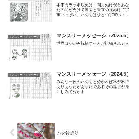
本来カラッポ底ぬけ・間まぬけ僕とあな
たの間がぬけて過去と未来の底ぬけて宇
宙いっぱい、いのちはひとつ宇宙いっぱ
い、あなたのいのち
マンスリーメッセージ（2025/6）
マンスリー・メッセージ
世界はかがみ祝福する人が祝福される人
マンスリーメッセージ（2024/5）
マンスリー・メッセージ
みんな一体のいのちと分かれば私が私で
ありあなたがあなたであるその尊さが身
にしみて分かる
ムダ骨折り