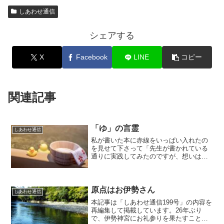
しあわせ通信
シェアする
X
Facebook
LINE
コピー
関連記事
「ゆ」の言霊
しあわせ通信
私が書いた本に赤線をいっぱい入れたの
を見せて下さって「先生が書かれている
通りに実践してみたのですが、想いは実
現しませんでした」とおっしゃる方がた
まにいます。私は口に出しては言いませ
んが、『そうだろうなあ。まず叶わない
だろうなあ』と思います。...
原点はお伊勢さん
しあわせ通信
本記事は「しあわせ通信199号」の内容を
再編集して掲載しています。26年ぶり
で、伊勢神宮にお礼参りを果たすことが