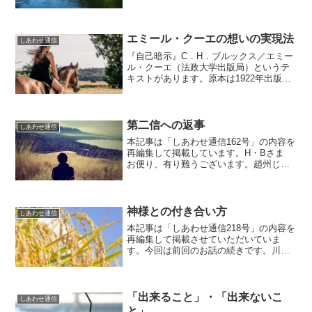
出来ました（2017年のことです）。42歳
の時、伊勢の内宮ないくうさんにお参り
して、『これからは神様のお役に立てる
ような人生を歩...
エミール・クーエの想いの実現法
しあわせ通信
『自己暗示』C．H．ブルックス／エミー
ル・クーエ（法政大学出版局）というテ
キストがあります。原本は1922年出版
で、それから現在にいたるまで何度も版
を重ねて読みつがれているようです。ブ
ルックさんが、フランスで自己暗示を用
いてさまざまな病気の...
第二信への返事
しあわせ通信
本記事は「しあわせ通信162号」の内容を
再編集して掲載しています。H・Bさま
お便り、有り難うございます。趙州じょ
うしゅうさんにある僧が質問しました。
「私は新入りの僧です。どのように修行
してゆけばいいのでしょうか」趙州さん
はたずねました。「...
神様との付き合い方
しあわせ通信
本記事は「しあわせ通信218号」の内容を
再編集して掲載させていただいていま
す。今回は前回のお話の続きです。川手
文治郎さんの伝記を読むと、そのありが
たさに自然と頭がさがります。うるさ型
の、一家言いっかげんを持っておられる
神道研究家の方でも、文...
「出来ること」・「出来ないこ
しあわせ通信
と」