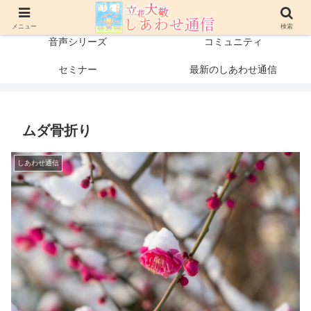
プロフィール
書籍・出版物
メニュー
検索
音声シリーズ
コミュニティ
セミナー
最新のしあわせ通信
ムダ骨折り
しあわせ通信