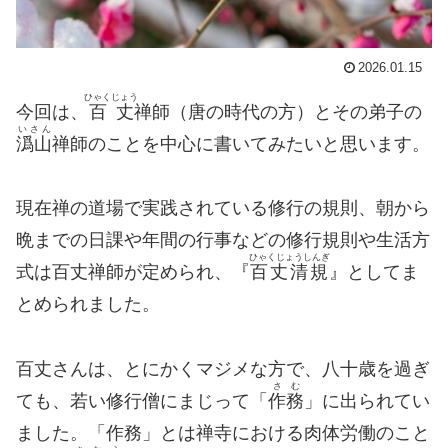
2026.01.15
ひゃくじょう
今回は、
百丈
禅師（唐の時代の方）とその弟子の
いさん
潙山
禅師のことを中心に書いてみたいと思います。
現在禅の道場で実践されている修行の規則、朝から
晩までの日課や年間の行事などの修行規則や生活方
ひゃくじょうしんぎ
式は百丈禅師が定められ、『
百丈清規
』としてま
とめられました。
百丈さんは、とにかくマジメな方で、八十歳を過ぎ
さむ
ても、若い修行僧にまじって「
作務
」に出られてい
ました。「作務」とは禅寺における肉体労働のこと