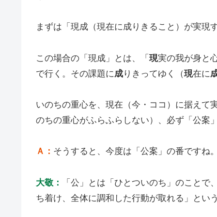
まずは「現成（現在に成りきること）が実現
この場合の「現成」とは、「
現
実の我が身と
で行く。その課題に
成
りきってゆく（
現
在に
いのちの重心を、現在（今・ココ）に据えて
のちの重心がふらふらしない）、必ず「公案
Ａ
：
そうすると、今度は「公案」の番ですね
大敬：
「公」とは「ひとついのち」のことで
ち着け、全体に調和した行動が取れる」とい