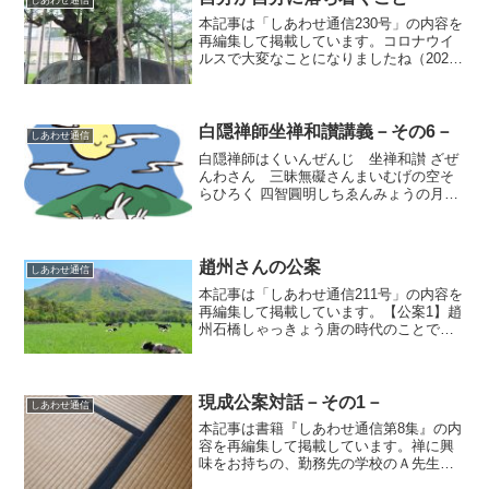
本記事は「しあわせ通信230号」の内容を
再編集して掲載しています。コロナウイ
ルスで大変なことになりましたね（2021
年4月号の記事です）。長らく皆さんにお
会いできないのがとてもつらいです。私
のような高齢になると、1年というものが
とても貴重な...
白隠禅師坐禅和讃講義－その6－
しあわせ通信
白隠禅師はくいんぜんじ 坐禅和讃 ざぜ
んわさん 三昧無礙さんまいむげの空そ
らひろく 四智圓明しちゑんみょうの月つ
きさえん『三昧』とは、『結ばれるこ
と、ひとつになること』をいいます。大
乗の坐禅をすると（大らかに坐ると）、
自分という仕切りが解け...
趙州さんの公案
しあわせ通信
本記事は「しあわせ通信211号」の内容を
再編集して掲載しています。【公案1】趙
州石橋しゃっきょう唐の時代のことで
す。趙州じょうしゅう禅師のもとに修行
僧がやってきて言いました。「趙州の石
橋は見事だという評判を聞いてはるばる
やって来ましたが、た...
現成公案対話－その1－
しあわせ通信
本記事は書籍『しあわせ通信第8集』の内
容を再編集して掲載しています。禅に興
味をお持ちの、勤務先の学校のＡ先生と
の対話です。Ａ先生：立花先生、学年文