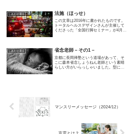
集の文章を読ませて頂き、感激でした。
実は私は若い頃から禅に興味があって、
自分でも坐禅したり、生...
法施（ほっせ）
しあわせ通信
この文章は2016年に書かれたものです。
トータルヘルスデザインさんが主催して
くださった「全国行脚セミナー」が4月の
沖縄からスタートして、5月は名古屋、6
月は淡路島・山口・鳥取と、順調に進行
しています。いずれも各地のお世話役さ
んや協力して下さ...
省念老師－その1－
しあわせ通信
京都に長岡禅塾という道場があって、そ
こに森本省念しょうねん老師という素晴
らしい方がいらっしゃいました。型には
まった禅僧ではなくて、浄土宗のお寺の
寺男のようなことをされたり、天理教に
ご縁があったり、カトリックの勉強をさ
れたこともあり…、という...
マンスリーメッセージ（2024/12）
言霊とは？