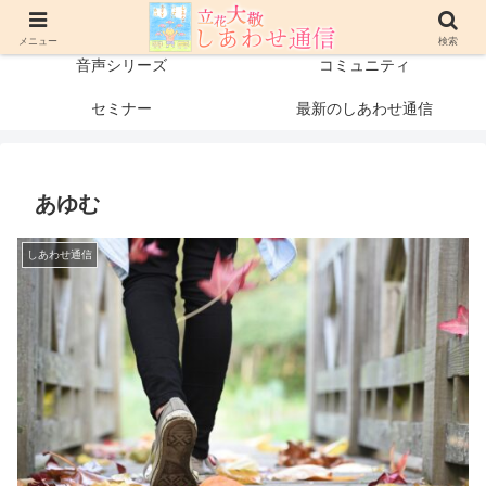
プロフィール
書籍・出版物
メニュー
検索
音声シリーズ
コミュニティ
セミナー
最新のしあわせ通信
あゆむ
しあわせ通信