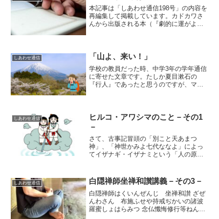
本記事は「しあわせ通信198号」の内容を
再編集して掲載しています。カドカワさ
んから出版される本（『劇的に運がよく
なるお経』）の編集作業が最終段階に入
っています。2月中旬にはすべての作業を
完了し、3月中旬以降に書店に並ぶ予定に
なっています（2...
「山よ、来い！」
しあわせ通信
学校の教員だった時、中学3年の学年通信
に寄せた文章です。たしか夏目漱石の
『行人』であったと思うのですが、マホ
メットの逸話が載っていました。マホメ
ットは街の人たちに「山を招き寄せてみ
せる」と宣言します。町の広場にその光
景を見ようと多くの人が集...
ヒルコ・アワシマのこと－その1
しあわせ通信
－
さて、古事記冒頭の「別こと天あまつ
神」、「神世かみよ七代ななよ」によっ
てイザナギ・イザナミという「人の原
型」が設計デザインされたというところ
まではすでに解説しました（『伊勢記
伝』バンクシア・ブックスの第Ⅱ部をお
白隠禅師坐禅和讃講義－その3－
しあわせ通信
読みください）。今回の話はその...
白隠禅師はくいんぜんじ 坐禅和讃 ざぜ
んわさん 布施ふせや持戒ぢかいの諸波
羅蜜しょはらみつ 念仏懺悔修行等ねんぶ
つさんげしゅぎょうとう其その品しな多