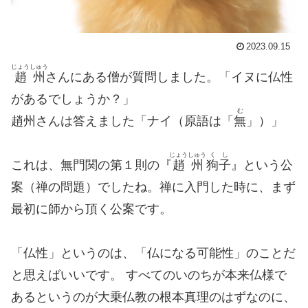
2023.09.15
じょうしゅう
趙州
さんにある僧が質問しました。「イヌに仏性
があるでしょうか？」
む
趙州さんは答えました「ナイ（原語は「
無
」）」
じょうしゅう
くし
これは、無門関の第１則の『
趙州
狗子
』という公
案（禅の問題）でしたね。禅に入門した時に、まず
最初に師から頂く公案です。
「仏性」というのは、「仏になる可能性」のことだ
と思えばいいです。 すべてのいのちが本来仏様で
あるというのが大乗仏教の根本真理のはずなのに、