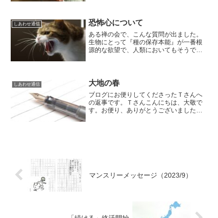
おほき諸善行しょぜんぎょう 皆みなこの
中なかに帰きするなり『善行』とは、ど
んな行為のことなの...
恐怖心について
しあわせ通信
ある禅の会で、こんな質問が出ました。
生物にとって『種の保存本能』が一番根
源的な欲望で、人類においてもそうであ
るはずなのに、どうして戦争があった
り、テロ行為が絶えなかったり、互いに
殺しあうようなことが起こるのでしょう
か？もちろん、資本主義の経...
大地の春
しあわせ通信
ブログにお便りしてくださったＴさんへ
の返事です。Ｔさんこんにちは、大敬で
す。お便り、ありがとうございました。
所属しておられた教団から出る決心をさ
れたということ、さぞ精神的につらい葛
藤を経られたことでしょう。実は私も若
い頃、あなたと同じような...
マンスリーメッセージ（2023/9）