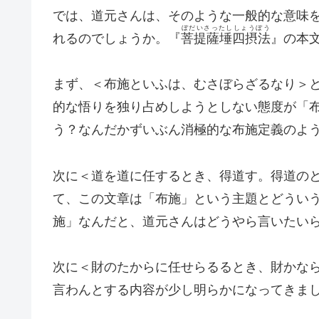
では、道元さんは、そのような一般的な意味
ぼだいさったししょうぼう
れるのでしょうか。『
菩提薩埵四摂法
』の本
まず、＜布施といふは、むさぼらざるなり＞
的な悟りを独り占めしようとしない態度が「
う？なんだかずいぶん消極的な布施定義のよ
次に＜道を道に任するとき、得道す。得道の
て、この文章は「布施」という主題とどうい
施」なんだと、道元さんはどうやら言いたい
次に＜財のたからに任せらるるとき、財かな
言わんとする内容が少し明らかになってきま