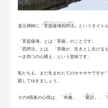
ぼだいさったししょうぼう
道元禅師に『
菩提薩埵四摂法
』というタイト
「菩提薩埵」とは「菩薩」のことです。
「四摂法」とは、「菩薩が、生きとし生ける
べき四つの心構え」という意味です。
私たちも、まだ生まれたてのホヤホヤですが
践してゆきましょう。
ふせ
あいご
その4箇条の心得は、「
布施
」、「
愛語
」、「