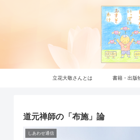
立花大敬さんとは
書籍・出版
道元禅師の「布施」論
しあわせ通信