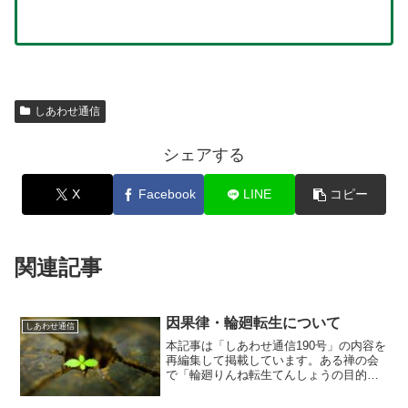
しあわせ通信
シェアする
X
Facebook
LINE
コピー
関連記事
因果律・輪廻転生について
しあわせ通信
本記事は「しあわせ通信190号」の内容を
再編集して掲載しています。ある禅の会
で「輪廻りんね転生てんしょうの目的意
義は？」という質問がありました。 た
とえば、ＡさんがＢさんを殺したとしま