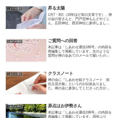
す。そして、今生こんじょうにおいて
は、その行為に対する反...
昇る太陽
しあわせ通信
1月7・8日（10年ほど前の文章です）、禅
の会の皆さんと、門戸厄神もんどやくじ
ん、広田神社、西宮神社に参拝しまし
た。お世話役のＵ君、Ｔさん、ありがと
うございました。おかげでとてもいいツ
アーになりました。神社でおみくじを引
いて、凶が出たと心配...
ご質問への回答
しあわせ通信
本記事は「しあわせ通信180号」の内容を
再編集して掲載しています。次のような
質問が禅の会あてのメールで届いたの
で、そのご質問に回答してみたいと思い
ます。これまでに三回ほど禅の会に参加
したＹと申します。本当は、禅の会で質
問するべきなのでしょう...
クラスノート
しあわせ通信
禅の会に『しあわせ組クラスノート 担
任立花大敬』というのが以前ありまし
た。禅の会に参加してくださった方が、
持ち回りで思い思いに綴ってくださった
文章に、大敬が赤ペンで感想などを記入
していました。そのうちからほんの一部
だけですが、皆さんにも紹介...
原点はお伊勢さん
しあわせ通信
本記事は「しあわせ通信199号」の内容を
再編集して掲載しています。26年ぶり