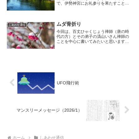
で、伊勢神宮にお礼参りを果たすことが
出来ました（2017年のことです）。42歳
の時、伊勢の内宮ないくうさんにお参り
して、『これからは神様のお役に立てる
ような人生を歩...
ムダ骨折り
しあわせ通信
今回は、百丈ひゃくじょう禅師（唐の時
代の方）とその弟子の潙山いさん禅師の
ことを中心に書いてみたいと思います。
現在禅の道場で実践されている修行の規
則、朝から晩までの日課や年間の行事な
どの修行規則や生活方式は百丈禅師が定
められ、『百丈清規ひゃく...
UFO飛行術
マンスリーメッセージ（2026/1）
ホーム
しあわせ通信