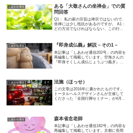
実は私は若い頃から禅に興味があって、
自分でも坐禅したり、生...
ある「大敬さんの坐禅会」での質
しあわせ通信
問回答
Q1： 私の家の宗旨は禅宗ではないので、
坐禅には少し抵抗があるのですが。 A1：
どの方法でなければならない、この行法
でなければ正しい悟りは得られないなど
ということはありません。ご縁のある宗
教や信頼できる師の教えを信じて実践す
『即身成仏義』解説－その1－
しあわせ通信
ればいいのです。...
本記事は「しあわせ通信202号」の内容を
再編集して掲載しています。空海さんの
『即身そくしん成仏じょうぶつ義ぎ』の
解説をしておきたいと思います。この
『成仏義』では、なぜお経を称えたり、
印を結んだり、行を実践したら、仏や菩
薩と通信回路がつながり...
法施（ほっせ）
しあわせ通信
この文章は2016年に書かれたものです。
トータルヘルスデザインさんが主催して
くださった「全国行脚セミナー」が4月の
沖縄からスタートして、5月は名古屋、6
月は淡路島・山口・鳥取と、順調に進行
しています。いずれも各地のお世話役さ
んや協力して下さ...
森本省念老師
しあわせ通信
本記事は「しあわせ通信182号」の内容を
再編集して掲載しています。京都に長岡