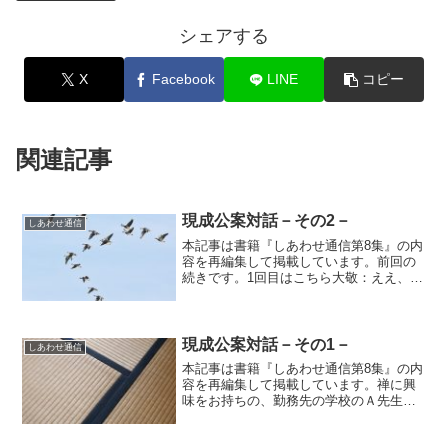
シェアする
X
Facebook
LINE
コピー
関連記事
現成公案対話－その2－
しあわせ通信
本記事は書籍『しあわせ通信第8集』の内
容を再編集して掲載しています。前回の
続きです。1回目はこちら大敬：ええ、只
今現成公案の全文の講義を執筆中で、ほ
ぼ完成しましたから、近いうちに本にし
て、プレゼントさせて頂きます（『あな
たに起こることは、す...
現成公案対話－その1－
しあわせ通信
本記事は書籍『しあわせ通信第8集』の内
容を再編集して掲載しています。禅に興
味をお持ちの、勤務先の学校のＡ先生と
の対話です。Ａ先生：立花先生、学年文
集の文章を読ませて頂き、感激でした。