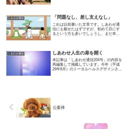
で、それから現在にいたるまで何度も版
を重ねて読みつがれているようです。ブ
ルックさんが、フランスで自己暗示を用
いてさまざまな病気の...
「問題なし、差し支えなし」
しあわせ通信
これは以前書いた文章です。しあわせ通
信にも載せたはずですが、初めて目にす
るという方も多いでしょうし、まだ本に
もなっていない？と思うので、ブログで
紹介して、すでに読んだ方は復習の機会
として頂きたいと思います。最近思い付
いた「想いの実現法」を紹...
しあわせ人生の扉を開く
しあわせ通信
本記事は「しあわせ通信204号」の内容を
再編集して掲載しています。今年（平成
29年8月）のトータルヘルスデザインさん
の「美と健康セミナー」のお話しのテー
マが「しあわせ人生の扉を開く」だった
ので、「しあわせ」というコトバの語源
を、あらためて調...
公案禅