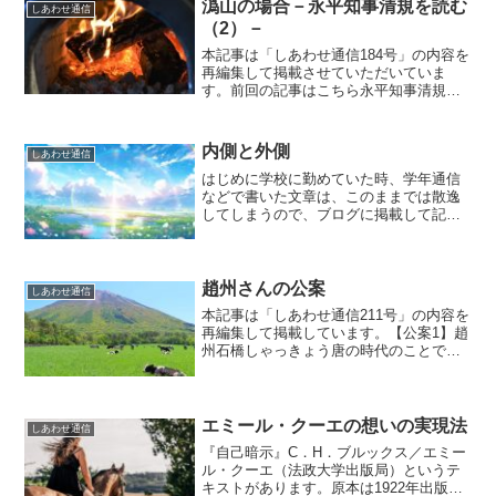
潙山の場合－永平知事清規を読む
しあわせ通信
（2）－
本記事は「しあわせ通信184号」の内容を
再編集して掲載させていただいていま
す。前回の記事はこちら永平知事清規え
いへいちじしんぎでは、難陀ナンダの話
の次に、潙山いさん禅師の逸話が載せら
れています。潙山さんに関する記事は、
内側と外側
しあわせ通信
それ以外にもいくつか、...
はじめに学校に勤めていた時、学年通信
などで書いた文章は、このままでは散逸
してしまうので、ブログに掲載して記録
に残しておくことにしました。字数が限
られているので、説明を省いて結論だけ
をポンポン出していっているので、思考
の後をたどるのが難しいか...
趙州さんの公案
しあわせ通信
本記事は「しあわせ通信211号」の内容を
再編集して掲載しています。【公案1】趙
州石橋しゃっきょう唐の時代のことで
す。趙州じょうしゅう禅師のもとに修行
僧がやってきて言いました。「趙州の石
橋は見事だという評判を聞いてはるばる
やって来ましたが、た...
エミール・クーエの想いの実現法
しあわせ通信
『自己暗示』C．H．ブルックス／エミー
ル・クーエ（法政大学出版局）というテ
キストがあります。原本は1922年出版