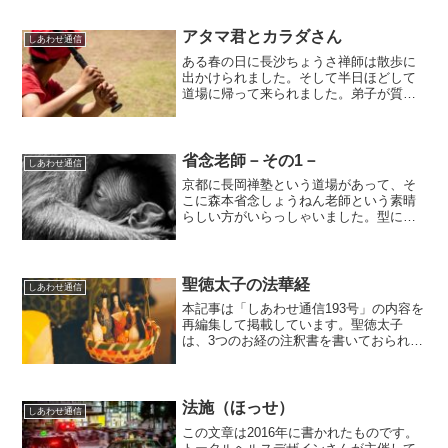
う本です。著者の杉尾常聖じょうせい先
生は、なかなかユニークな方で、ツキと
はどういうもので、どうす...
アタマ君とカラダさん
しあわせ通信
ある春の日に長沙ちょうさ禅師は散歩に
出かけられました。そして半日ほどして
道場に帰って来られました。弟子が質問
します。「和尚、どこに行ってこられた
のですか？」「やあ、いい天気だったの
でね、門を出てみたら若草のいい香りが
して…、そのかおりに引か...
省念老師－その1－
しあわせ通信
京都に長岡禅塾という道場があって、そ
こに森本省念しょうねん老師という素晴
らしい方がいらっしゃいました。型には
まった禅僧ではなくて、浄土宗のお寺の
寺男のようなことをされたり、天理教に
ご縁があったり、カトリックの勉強をさ
れたこともあり…、という...
聖徳太子の法華経
しあわせ通信
本記事は「しあわせ通信193号」の内容を
再編集して掲載しています。聖徳太子
は、3つのお経の注釈書を書いておられ
て、それは、『法華義疏ほっけぎし
ょ』、『維摩ゆいま義疏』、『勝鬘しょ
うまん義疏』です。あわせて『三経さん
ぎょう義疏ぎしょ』といいま...
法施（ほっせ）
しあわせ通信
この文章は2016年に書かれたものです。