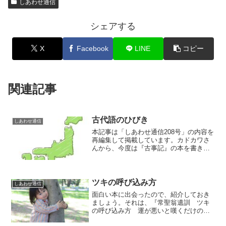
しあわせ通信
シェアする
X
Facebook
LINE
コピー
関連記事
古代語のひびき
しあわせ通信
本記事は「しあわせ通信208号」の内容を
再編集して掲載しています。カドカワさ
んから、今度は『古事記』の本を書きま
せんかと、ご提案頂いたので『古事記』
を読み返しています（『古事記開運法』
執筆時の話です）。そうしているうち
に、色々と新しい気づき...
ツキの呼び込み方
しあわせ通信
面白い本に出会ったので、紹介しておき
ましょう。それは、『常聖翁遺訓 ツキ
の呼び込み方 運が悪いと嘆くだけのあ
なたへ』（杉尾常聖 主婦の友社）とい