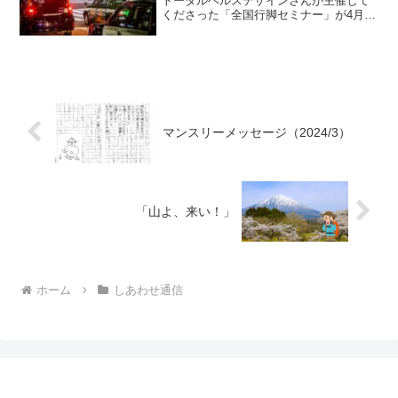
トータルヘルスデザインさんが主催して
くださった「全国行脚セミナー」が4月の
沖縄からスタートして、5月は名古屋、6
月は淡路島・山口・鳥取と、順調に進行
しています。いずれも各地のお世話役さ
んや協力して下さ...
マンスリーメッセージ（2024/3）
「山よ、来い！」
ホーム
しあわせ通信